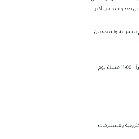
رأس الخيمة. تأسست “رويال للمفروشات” في عام 1994، وهي الآن تعد واحدة من أكبر
قدم مجموعة واسعة من
تبدأ أوقات العمل فيه من 10:00 صباحاً – 10:00 مساءً من الأحد إلى الأربعاء ومن 02:00 ظهراً – 11:00 مساءً يوم
لكترونية ومستلزمات