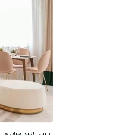
رويال للمفروشات هي سلس