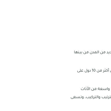
ديد من المدن من بينها
تأسست إنتيريرز في عام 1968 في مدينة بيروت بلبنان، وهي الآن تمتلك أكثر من 35 متجرًا في أكثر من 10 دول على
ة واسعة من الأثاث
لترتيب والتركيب، وتسعى