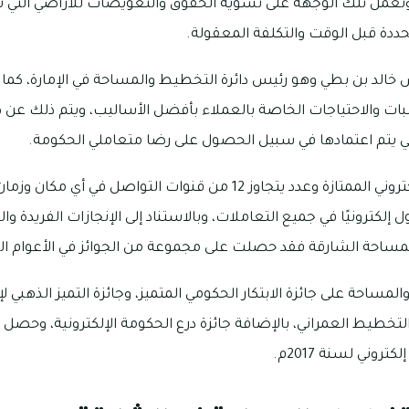
تعمل تلك الوجهة على تسوية الحقوق والتعويضات للأراضي التي تأثر
محددة قبل الوقت والتكلفة المعقولة.
الد بن بطي وهو رئيس دائرة التخطيط والمساحة في الإمارة، كما
تطلبات والاحتياجات الخاصة بالعملاء بأفضل الأساليب، ويتم ذلك ع
ي يتم اعتمادها في سبيل الحصول على رضا متعاملي الحكومة.
توافرت أيضًا الخدمات الإلكتروني الممتازة وعدد يتجاوز 12 من قنوات التو
كترونيًا في جميع التعاملات، وبالاستناد إلى الإنجازات الفريدة وال
لمساحة الشارقة فقد حصلت على مجموعة من الجوائز في الأعوام ال
مساحة على جائزة الابتكار الحكومي المتميز، وجائزة التميز الذهبي ل
التخطيط العمراني، بالإضافة جائزة درع الحكومة الإلكترونية، وحصل 
وني لسنة 2017م.