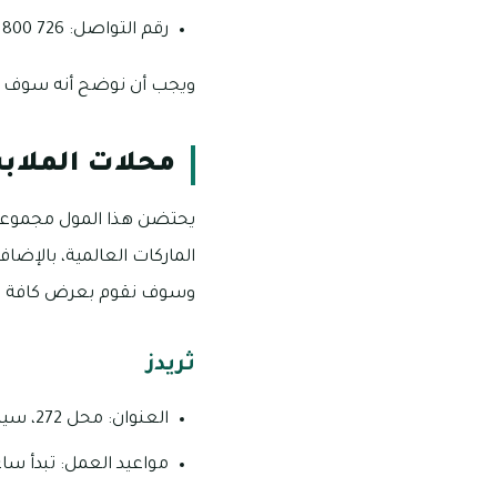
رقم التواصل: 726 800.
ويجب أن نوضح أنه سوف يت
محلات الملاب
يحتضن هذا المول مجموعة 
الماركات العالمية، بالإضا
وسوف نقوم بعرض كافة معل
ثريدز
العنوان: محل 272، سيتي لاند مول، وادي الصفا 4 ـ إمارة دبي ـ دولة الإمارات العربية المتحدة.
مواعيد العمل: تبدأ ساعات العمل من الساعة الـ :00