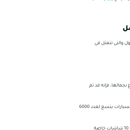
ل
ل والتي تتمثل في
بجمالها، فإنه قد تم
بالإضافة إلى حديقة مميزة سقفها يكون بزاوية 360 درجة، بجانب توفير مكان خاص لصف السيارات يتسع لعدد 6000
كما أنه تم توفير مجموعة من المحلات الترفيهية داخل هذا المول، حيث أنه يضم ما يزيد عن 10 شاشات خاصة