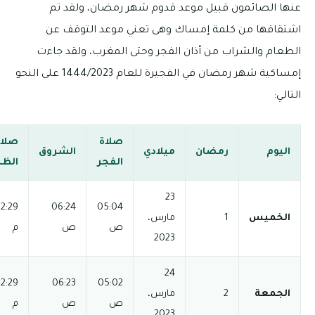
رمضان، ولقد تم
موعد التوقف عن
المغرب، ولقد جاءت
إمساكية شهر رمضان في الفجيرة للعام 1444/2023 على النحو
صلاة
صلاة
صلاة
صلاة
صلاة
الشروق
الفجر
الظهر
العصر
المغرب
العشاء
03:56
12:29
06:24
05:04
06:34 م
08:04 م
ص
ص
م
م
03:56
12:29
06:23
05:02
06:35 م
08:05 م
ص
ص
م
م