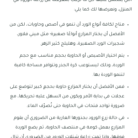
التي يشتمل عليها كل ما ترغب بمعرفته عن زراعة الورود في
المنزل، ونعرضها لك كما يلي:
متاح لكافة أنواع الورد أن تنمو في أصص وحاويات، لكن من
الأفضل أن يختار المزارع أنواعًا صغيرة؛ مثل ميني فلاور،
شجيرات الورد الصغيرة، وهليلج كثير الزهر.
يتم اختيار الأصيص أو الحاوية بحجم مناسب مع حجم
الوردة، وذلك ليستوعب كرة الجذر وتتوافر مساحة كافية
لتنمو الوردة بها.
فمن الأفضل أن يختار المزارع حاوية بحجمٍ كبير لتوضع على
عجلات في بداية الأمر ويكون من السهل عليه تحريكها، مع
ضرورة تواجد فتحات في الحاوية حتى تُصرّف الماء.
في حالة زرع الورود بجذورها العارية من الضروري أن يقوم
المزارع بعمل كومة في منتصف الحاوية، ثم يضع الوردة
فوقها، وإذا تمت زراعة شتلات الورود من الضروري أن تزال