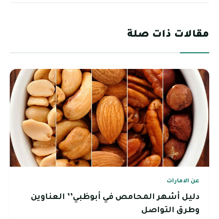
مقالات ذات صلة
عن الامارات
دليل أشهر المحامص في أبوظبي’’ العناوين
وطرق التواصل