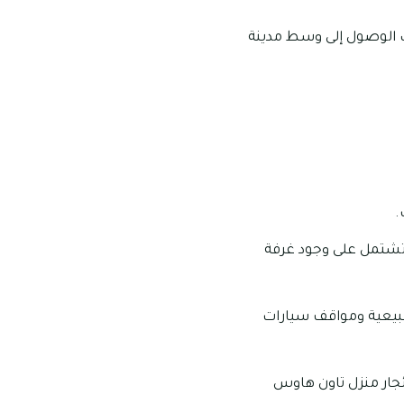
ع سنكتناري في غضون 4 دقائق، كما يمكنك الوصول إلى وسط مدينة
1.7 قدم مربع وتمتد لتصل إلى 2.500 قدم مربع، وتشتمل على وجود غرفة
يعية ومواقف سيارات
م إماراتي، يمكنك استئجار منزل تاون هاوس