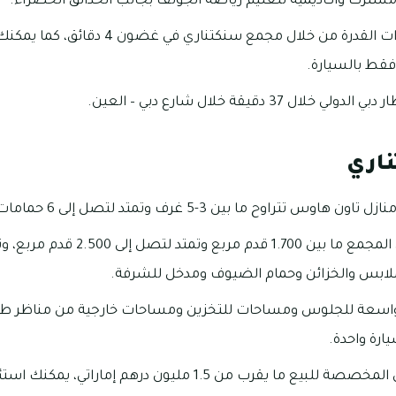
شترك وأكاديمية لتعليم رياضة الجولف بجانب الحدائق الخضراء.
يمكن الوصول إلى بحيرات القدرة من خلال مجم
3 دقيقة خلال شارع دبي – العين.
اري
وس تتراوح ما بين 3-5 غرف وتمتد لتصل إلى 6 حمامات.
تبدأ مساحات الفلل في المجمع ما بين 00
لابس والخزائن وحمام الضيوف ومدخل للشرفة.
اسعة للجلوس ومساحات للتخزين ومساحات خارجية من مناظر طب
رة واحدة.
تبلغ أسعار تملك الفلل المخصصة للبيع ما يقرب من 1.5 مليون دره