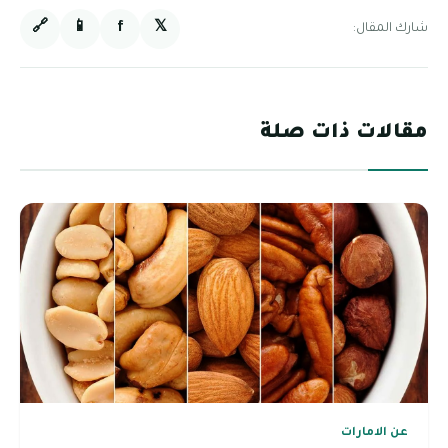
🔗
📱
f
𝕏
شارك المقال:
مقالات ذات صلة
عن الامارات