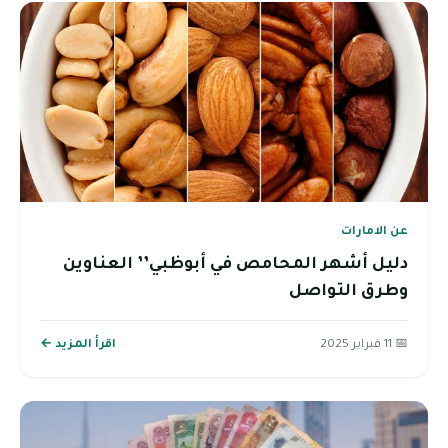
عن الامارات
دليل أشهر المحامص في أبوظبي’’ العناوين
وطرق التواصل
📅 11 فبراير 2025
اقرأ المزيد ←