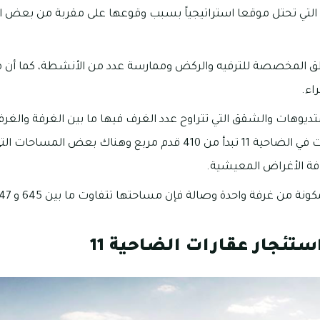
التي تحتل موقعا استراتيجياً بسبب وقوعها على مقربة من بعض ال
اطق المخصصة للترفيه والركض وممارسة عدد من الأنشطة، كما أن
اء.
 بالضاحية 11 الاستديوهات والشقق التي تتراوح عدد الغرف فيها ما بين الغرفة وا
أن مساحة الاستديوهات في الضاحية 11 تبدأ من 410 قدم مربع وهناك
من غرفة واحدة وصالة فإن مساحتها تتفاوت ما بين 645 و 1347 قدم مربع.
ستئجار عقارات الضاحية 11