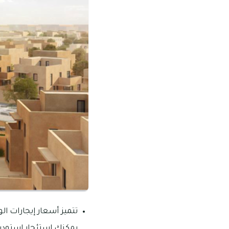
يمكنك استئجار استوديو بحوالي 40 ألف درهم إ