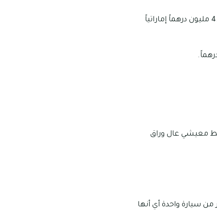
تبدأ أسعار تملك الفلل التي تتألف من 4 غرف في المجمع من 3.8 مليون وتمتد لتصل إلى 4.6 مليون درهماً إماراتياً
نمط معيشي عال وراق
ن سيارة واحدة أي أنها