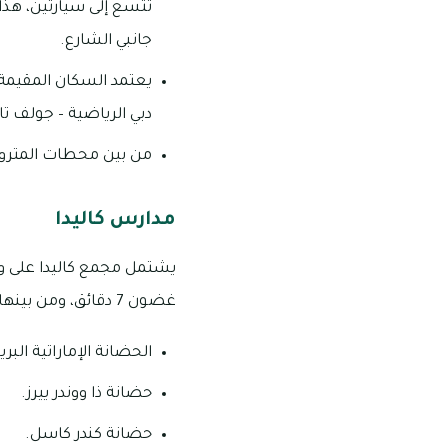
تتسع إلى سيارتين، هذا 
جانبي الشارع.
يعتمد السكان المقيمة
دبي الرياضية – جولف تا
من بين محطات المترو 
مدارس كاليدا
يشتمل مجمع كاليدا على و
غضون 7 دقائق، ومن بينها ما يلي:
الحضانة الإماراتية البري
حضانة ذا ووندر ييرز.
حضانة كندر كاسل.