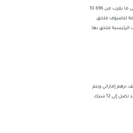
تتفاوت عدد غرف الفلل ما بين 4-6 غرف وتبدأ مساحتها من 3200 قدم مربع وتمتد لتصل إلى ما يقرب من 10.696
رفة للضيوف ملحق
 الرئيسية ملحق بها
ط أسعار استئجار الفلل المكونة من 5 غرف في مجمع كاليدا ما يقرب من 675 ألف درهم إماراتي ويتم