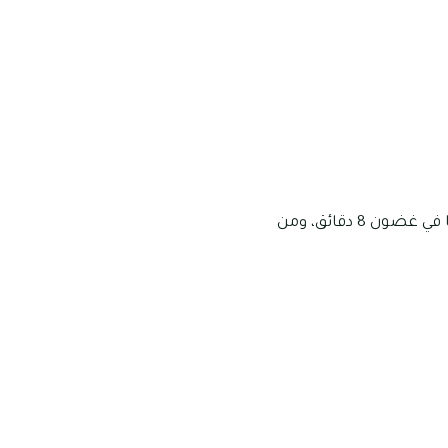
يوجد الكثير من محلات البقالة والسوبرماركت القريبة من مجمع كاليدا التي يمكن الوصول إليها في غضون 8 دقائق، ومن