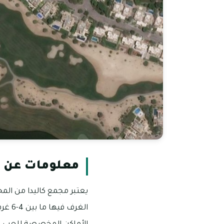
معلومات عن ك
يعتبر مجمع كاليدا من المج
الغر