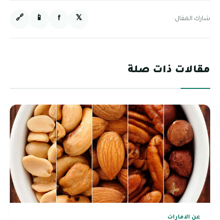
🔗
📱
f
𝕏
شارك المقال:
مقالات ذات صلة
عن الامارات