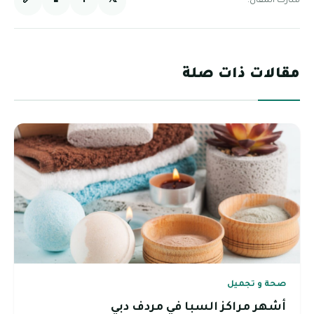
🔗
📱
f
𝕏
شارك المقال:
مقالات ذات صلة
صحة و تجميل
أشهر مراكز السبا في مردف دبي