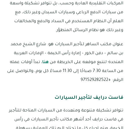
المركبات التقليدية العادية وحسب، بل تتوافر تشكيلة واسعة
من سيارات الدفع الرباعي وسيارات السيدان وغير ذلك، مع
العلم أن النظام المستخدم في السداد والدفع والمخالفات
وغير ذلك هو نظام الرسائل المتطوّر.
عنوان مكتب الساهر لتأجير السيارات هو: شارع الشيخ محمد
بن سالم – دفن الخور – إمارة رأس الخيمة – الإمارات العربية
المتحدة؛ لتتبع موقعه على الخريطة من
هنا
، تبدأ أوقات عمله
من الساعة 7:30 صباحًا إلى 11:30 مساءً كل يوم، والتواصل على
الرقم: +971529282522
فاست درايف لتأجير السيارات
تتوافر تشكيلة متنوعة ومتعددة من السيارات المتاحة للتأجير
في فاست درايف أحد أشهر مكاتب تأجير السيارات في رأس
الخيمة، ويتم إجراء كل ما تحتاج إليه تلك العملية بسهولة