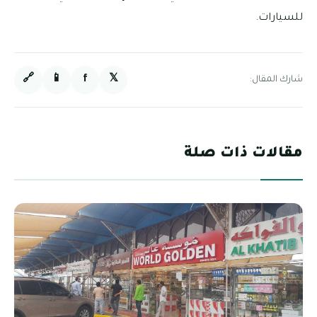
للسيارات.
🔗
📱
f
𝕏
شارك المقال:
مقالات ذات صلة