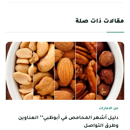
مقالات ذات صلة
عن الامارات
دليل أشهر المحامص في أبوظبي’’ العناوين
وطرق التواصل