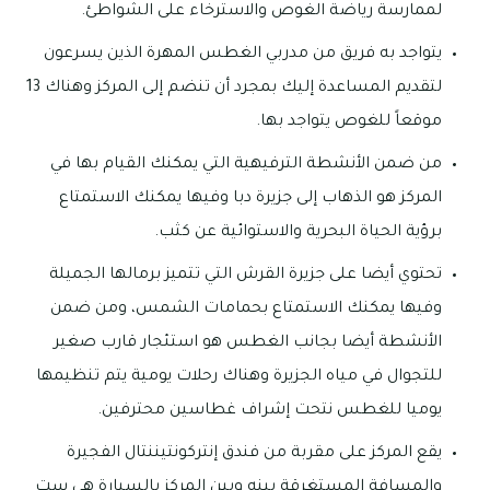
لممارسة رياضة الغوص والاسترخاء على الشواطئ.
يتواجد به فريق من مدربي الغطس المهرة الذين يسرعون
لتقديم المساعدة إليك بمجرد أن تنضم إلى المركز وهناك 13
موقعاً للغوص يتواجد بها.
من ضمن الأنشطة الترفيهية التي يمكنك القيام بها في
المركز هو الذهاب إلى جزيرة دبا وفيها يمكنك الاستمتاع
برؤية الحياة البحرية والاستوائية عن كثب.
تحتوي أيضا على جزيرة القرش التي تتميز برمالها الجميلة
وفيها يمكنك الاستمتاع بحمامات الشمس، ومن ضمن
الأنشطة أيضا بجانب الغطس هو استئجار قارب صغير
للتجوال في مياه الجزيرة وهناك رحلات يومية يتم تنظيمها
يوميا للغطس نتحت إشراف غطاسين محترفين.
يقع المركز على مقربة من فندق إنتركونتيننتال الفجيرة
والمسافة المستغرقة بينه وبين المركز بالسيارة هي ست