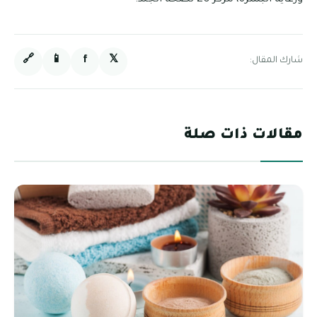
🔗
📱
f
𝕏
شارك المقال:
مقالات ذات صلة