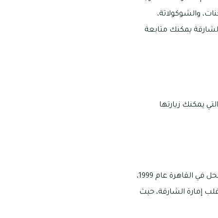
نات، والشوكولاتة،
الشارقة يمكنك متابعة
تي يمكنك زيارتها
من بين قائمة محلات حلويات في الشارقة، يبرز محل سالية سوكرية كوجهة رائعة وتأسس المحل في القاهرة عام 1999،
قلب إمارة الشارقة، حيث