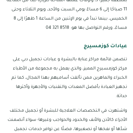
بمنطقة جميرا 3، وأوقات عملها المتاحة للزيارة تبدأ من الساعة
11 صباحًا إلى 6 مساءً يومي السبت والأحد، ويوم الثلاثاء وحتى
الخميس، بينما تبدأ في يوم الإثنين من الساعة 1 ظهرًا إلى 8
مساءً، ورقم التواصل بها هو: 8518 321 04
عيادات كوزمسيرج
تتضمن قائمة مراكز عناية بالبشرة و عيادات تجميل دبي على
مركز كوزمسيرج المميز، والذي يعمل به مجموعة من الأطباء
الخبراء والماهرين ممن تألقت أساميهم بهذا المجال، كما تم
تجهيز العيادة بأفضل المعدات والتقنيات والأجهزة وأكثرها
حداثة.
واشتهرت في التخصصات العلاجية للبشرة أو تجميل مختلف
الأجزاء كالأذن والأنف والخدود والحواجب وغيرها؛ سواء أتضمنت
شدّها أو نفخها أو تصغيرها، فضلًا عن توافر خدمات تجميل