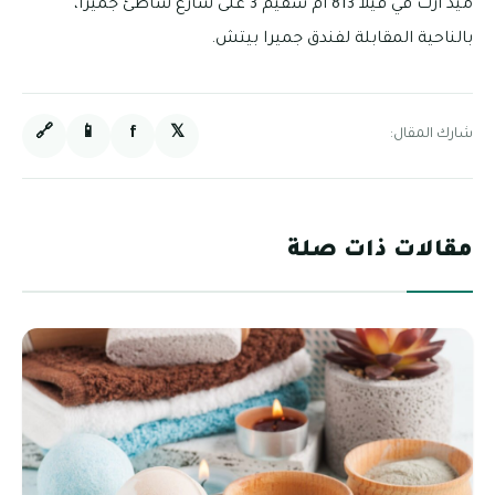
ميد آرت في فيلا 813 أم سقيم 3 على شارع شاطئ جميرا،
بالناحية المقابلة لفندق جميرا بيتش.
🔗
📱
f
𝕏
شارك المقال:
مقالات ذات صلة