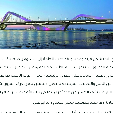
يد بشكل فريد ومميز ولقد دعت الحاجة إلى إنشاؤه ربط جزيرة السع
لة الوصول والتنقل بين المناطق المختلفة ويعزز التواصل والتجاذ
ور وتقليل الازدحام على الطرق الرئيسية الأخرى. يوفر الجسر طريقًا ب
من الزمن والتكاليف المرتبطة بالتنقل ويحسن تدفق حركة المرور بشك
لبارزة ويتألف الجسر من عدة أجزاء، بما في ذلك الأعمدة والأربطة وا
رية زها حديد بتصميم جسر الشيخ زايد ابوظبي