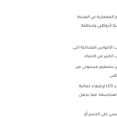
 المعمارية في المدينة.
ذي يربط بين الجزيرة الرئيسية لأبوظبي ومنطقة
الأقواس المتداخلة التي
كثير من الانتباه.
ميز بتصميم مستوحى من
طني.
يتم تنوير جسر الشيخ زايد بشكل رائع خلال الليالي، حيث تستخدم أضواء LED لإضفاء جمالية
المتناسقة، مما يجعل
مشي على الجسر أو