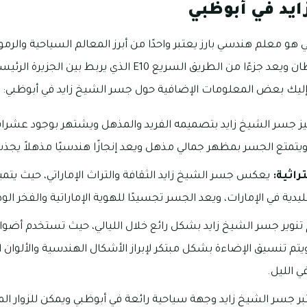
يد في أبوظبي
و معلم هندسي بارز يعتبر واحدًا من أبرز المعالم السياحية والرموز
يمتد الجسر عبر خور السلطان ويعد جزءًا من الطريق السريع E10 ال
وإليك بعض المعلومات الإضافية حول جسر الشيخ زايد في أبوظبي:
ز جسر الشيخ زايد بتصميمه الفريد والمذهل ويشتهر بوجود عشرات 
متع الجسر بمظهر جمالي مذهل ويعد إنجازًا هندسيًا مذهلاً يجذب ال
راثية:
يعكس جسر الشيخ زايد الثقافة والتراث الإماراتي، حيث يت
يدية في الإمارات، ويعد الجسر تجسيدًا للهوية الإماراتية والفخر الو
تم تنسيق الإضاءة بشكل مبتكر لإبراز الأشكال الهندسية والألوان 
ي الليل.
بر جسر الشيخ زايد وجهة سياحية رائعة في أبوظبي ويمكن للزوار ال