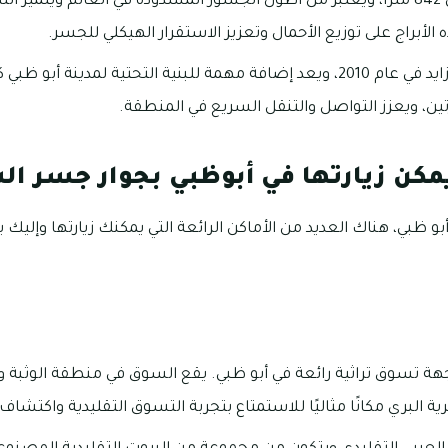
يبلغ طول الجسر حوالي 842 مترًا، ويعتبر من أطول الجسور المشدودة في العالم ويت
لأبراج على توزيع الأحمال وتعزيز الاستقرار الهيكلي للجسر.
تم افتتاح جسر الشيخ زايد في عام 2010، ويعد إضافة مهمة للبنية التحتية لمدي
رتين، ويعزز التواصل والتنقل السريع في المنطقة.
يمكن زيارتها في أبوظبي بجوار جسر ال
و ظبي، هناك العديد من الأماكن الرائعة التي يمكنك زيارتها وإليك 
هة تسوق تراثية رائعة في أبو ظبي. يقع السوق في منطقة الوثبة 
ية البري مكانًا مثاليًا للاستمتاع بتجربة التسوق التقليدية واكتشاف 