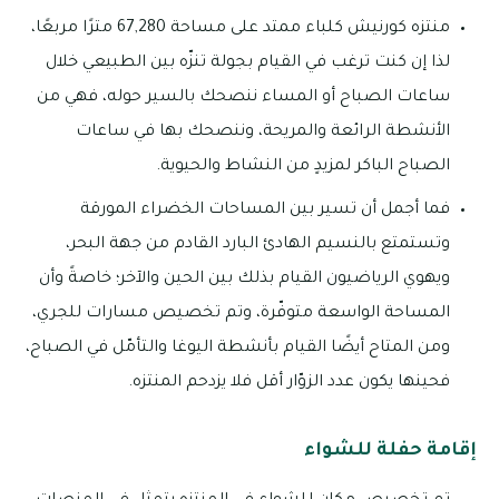
منتزه كورنيش كلباء ممتد على مساحة 67,280 مترًا مربعًا،
لذا إن كنت ترغب في القيام بجولة تنزّه بين الطبيعي خلال
ساعات الصباح أو المساء ننصحك بالسير حوله، فهي من
الأنشطة الرائعة والمريحة، وننصحك بها في ساعات
الصباح الباكر لمزيدٍ من النشاط والحيوية.
فما أجمل أن تسير بين المساحات الخضراء المورقة
وتستمتع بالنسيم الهادئ البارد القادم من جهة البحر،
ويهوي الرياضيون القيام بذلك بين الحين والآخر؛ خاصةً وأن
المساحة الواسعة متوفّرة، وتم تخصيص مسارات للجري،
ومن المتاح أيضًا القيام بأنشطة اليوغا والتأمّل في الصباح،
فحينها يكون عدد الزوّار أقل فلا يزدحم المنتزه.
إقامة حفلة للشواء