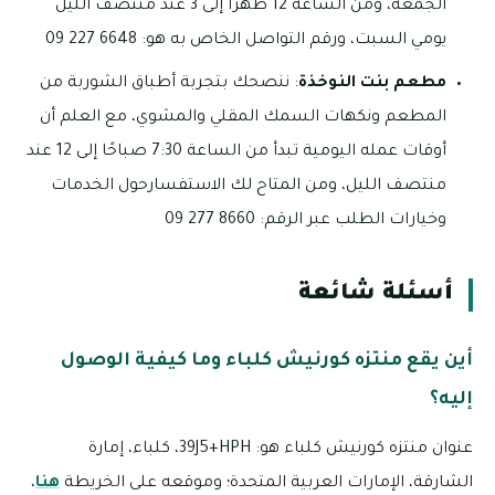
الجمعة، ومن الساعة 12 ظهرًا إلى 3 عند منتصف الليل
يومي السبت، ورقم التواصل الخاص به هو: 6648 227 09
مطعم بنت النوخذة
: ننصحك بتجربة أطباق الشوربة من
المطعم ونكهات السمك المقلي والمشوي، مع العلم أن
أوقات عمله اليومية تبدأ من الساعة 7:30 صباحًا إلى 12 عند
منتصف الليل، ومن المتاح لك الاستفسارحول الخدمات
وخيارات الطلب عبر الرقم: 8660 277 09
أسئلة شائعة
أين يقع منتزه كورنيش كلباء وما كيفية الوصول
إليه؟
عنوان منتزه كورنيش كلباء هو: 39J5+HPH، كلباء، إمارة
الشارقة، الإمارات العربية المتحدة؛ وموقعه على الخريطة
هنا
،