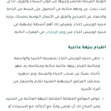
اللونية المريحة للأخضر وغيرها من ألوان السماء والورود، لذا إن
كنت تبحث عن وجهة مثالية في الحصول على قسط من الراحة
والابتعاد عن الضجيج والقلق في الأعمال اليومية ننصحك بزيارة
منتزه كورنيش كلباء، ونعرض لك أهم أنشطة ترفيهية في
منتزه كورنيش كلباء عبر
زووم الإمارات
في الفقرات التالية:
القيام بنزهة عائلية
حظي منتزه كورنيش كلباء بشعبيته الكبيرة والواسعة
لإمكانية القيام بنزهة عائلية مثالية ومتكاملة به، فهو
بأخذك بعيدًا عن صخب الحياة والمدينة، وتم تجهيزه
بمختلف المرافق الترفيهية المميزة للكبار والصغار من
أفراد الأسرة.
تتوافر المواقع المظللة الملائمة للنزهة العائلية في المنتزه،
ومن المتاح لك أن تقضي وقتًا مع أحبائك مع الاسترخاء أو