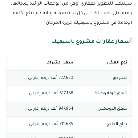
سيليكت للتطوير العقاري، وهي من الوجهات الرائدة بمجالها،
وفيما يلي نجيب لك على كل ما تتضمنه إجابة كم تبلغ تكلفة
الإقامة في مشروع باسيفيك جزيرة المرجان؟
أسعار عقارات مشروع باسيفيك
نوع العقار
سعر الشراء
استوديو
322,630 ألف درهم إماراتي
شقق غرفة وصالة
517,158 ألف درهم إماراتي
شقق الدوبلكس
947,964 ألف درهم إماراتي
جناح الخليج
711,685 ألف درهم إماراتي