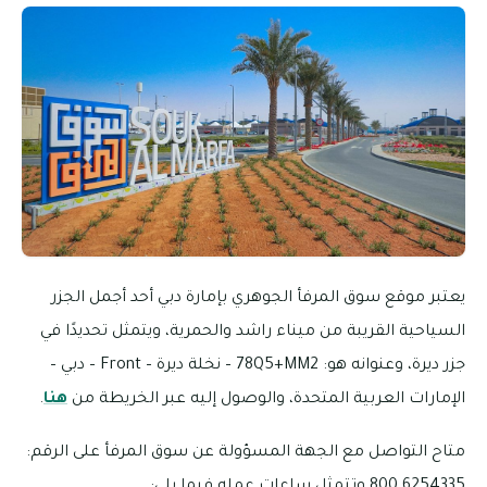
يعتبر موقع سوق المرفأ الجوهري بإمارة دبي أحد أجمل الجزر
السياحية القريبة من ميناء راشد والحمرية، ويتمثل تحديدًا في
جزر ديرة، وعنوانه هو: 78Q5+MM2 – نخلة ديرة – Front – دبي –
الإمارات العربية المتحدة، والوصول إليه عبر الخريطة من
هنا
.
متاح التواصل مع الجهة المسؤولة عن سوق المرفأ على الرقم:
6254335 800 وتتمثل ساعات عمله فيما يلي: