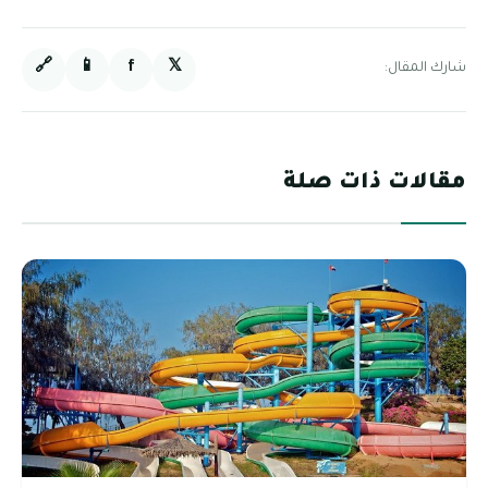
🔗
📱
f
𝕏
شارك المقال:
مقالات ذات صلة