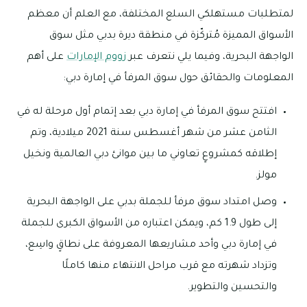
لمتطلبات مستهلكي السلع المختلفة، مع العلم أن معظم
الأسواق المميزة مُتركّزة في منطقة ديرة بدبي مثل سوق
الواجهة البحرية، وفيما يلي نتعرف عبر
زووم الإمارات
على أهم
المعلومات والحقائق حول سوق المرفأ في إمارة دبي:
افتتح سوق المرفأ في إمارة دبي بعد إتمام أول مرحلة له في
الثامن عشر من شهر أغسطس سنة 2021 ميلادية، وتم
إطلاقه كمشروعٍ تعاوني ما بين موانئ دبي العالمية ونخيل
مولز.
وصل امتداد سوق مرفأ للجملة بدبي على الواجهة البحرية
إلى طول 1.9 كم، ويمكن اعتباره من الأسواق الكبرى للجملة
في إمارة دبي وأحد مشاريعها المعروفة على نطاقٍ واسِع،
وتزداد شهرته مع قرب مراحل الانتهاء منها كاملًا
والتحسين والتطوير.