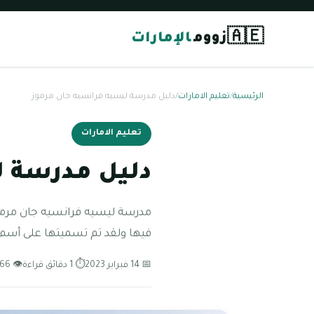
🇦🇪
زووم
الإمارات
الرئيسية
/
تعليم الامارات
/
دليل مدرسة ليسيه فرانسيه جان مرموز
تعليم الامارات
دليل مدرسة ل
فيها ولقد تم تسميتها على أسم
📅 14 فبراير 2023
⏱ 1 دقائق قراءة
👁 66 مشاهدة