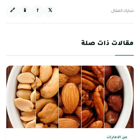
🔗
📱
f
𝕏
شارك المقال:
مقالات ذات صلة
عن الامارات