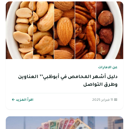
عن الامارات
دليل أشهر المحامص في أبوظبي’’ العناوين
وطرق التواصل
📅 11 فبراير 2025
اقرأ المزيد ←