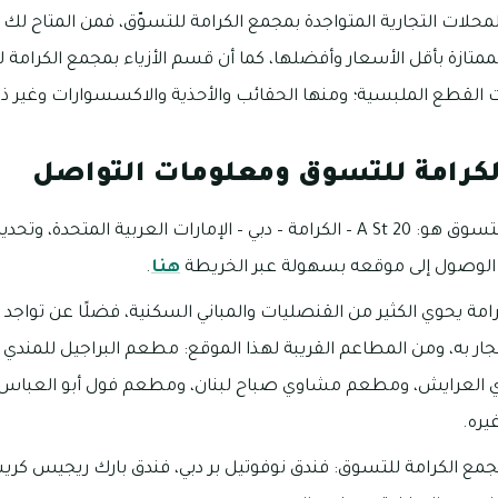
محلات التجارية المتواجدة بمجمع الكرامة للتسوّق، فمن المتاح 
لممتازة بأقل الأسعار وأفضلها، كما أن قسم الأزياء بمجمع الكرام
 القطع الملبسية؛ ومنها الحقائب والأحذية والاكسسوارات وغير ذ
كرامة للتسوق ومعلومات التواصل
عنوان مجمع الكرامة للتسوق هو: 20 A St – الكرامة – دبي – الإمارات العربية 
الوصول إلى موقعه بسهولة عبر الخريطة
هنا
.
مة يحوي الكثير من القنصليات والمباني السكنية، فضلًا عن تواجد حد
جار به، ومن المطاعم القريبة لهذا الموقع: مطعم البراجيل للمندي 
 العرايش، ومطعم مشاوي صباح لبنان، ومطعم فول أبو العباس، 
يره.
مجمع الكرامة للتسوق: فندق نوفوتيل بر دبي، فندق بارك ريجيس ك