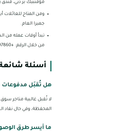
موڤنبيك بر دبي، فندق ر
ومن المتاح للعائلات أ
جميرا العام.
تبدأ أوقات عمله من ا
من خلال الرقم: +971528097860 أو +97143367721
أسئلة شائعة 
هل تُقبَل مدفوعات 
لا تُقبل غالبية متاجر سوق
المحفظة، وفي حال نفاد النقود أو 
ما أيسر طرق الوصول