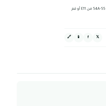
يمكنك الوصول إليه من خلال طريق D71 وشارع الشيخ زايد / E11 إلى شارع 16، أو اسلك المخرج 54A-55 من E11 أو قم
🔗
📱
f
𝕏