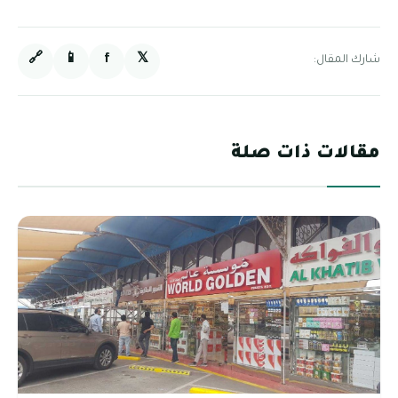
🔗
📱
f
𝕏
شارك المقال:
مقالات ذات صلة