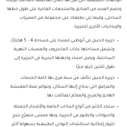
الوجهات الطبيعية التي يبرز بها جمال العاصمة بأساليب فريدة،
وتضم العديد من الفنادق والمنتجعات الفاخرة على طول خطها
الساحلي، وفيما يلي نطلعك على مجموعة من المميزات
والإيجابيات الأخرى للجزيرة:
جزيرة الجبيل في أبوظبي ممتدة على مساحة 4 – 5 هكتارًا،
وتشمل مساحتها غابات المانجروف والمصبات النهرية
الساحلية، ويصل امتداد واجهتها البحرية في الجزيرة إلى
طول ثلاثين كيلو مترًا.
جزيرة الجبيل تتألف من ستة قرى بها كافة الخدمات
والمرافق التي يحتاج إليها السكان، ويتوافر نمط المعيشة
الهادئ والمريح والملائم للعائلات بها.
ستجد الكثير من أنواع النباتات اليانعة والأشجار الجميلة
والحيوانات والطيور في الجزيرة، وبها ممشى متعرّج يتيح
للزوار إمكانية استكشاف النواحي الطبيعية بسهولة أكثر.