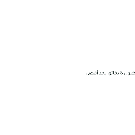
تحظى شعبية الوطاة بوجود الكثير من محلات البقالة والسوبرماركت التي يمكن الوصول في غضون 8 دقائق بحد أقصي