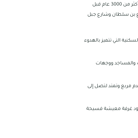
تعتبر شعبية الوطاة من المناطق العريقة في إمارة العين، ومن الجدير بالذكر هو أنها تعود إلى أكثر من 3000 عام قبل
زاع بن سلطان وشارع جبل
بين 3-8 غرف، وتعد من المناطق السكنية التي تتميز بالهدوء
كت والمساجد ووجهات
دد غرف الفلل في شعبية الوطاة ما بين 3-8 غرف بمساحات تتفاوت ما بين 1000 قدم مربع وتمتد لتصل إلى
وجود غرفة معيشة فسيحة