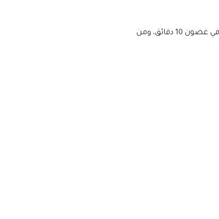
يحظى مجمع ياس ايكرز بمجموعة من محلات البقالة والسوبرماركت التي يمكن الوصول إليها في غضون 10 دقائق، ومن