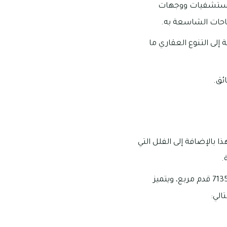
المستشفيات ووجهات
ساحات الشاسعة به.
إلى التنوع العقاري ما
ئق.
حدات تاون هاوس التي تتراوح عدد الغرف فيها ما بين 2-4 غرف، هذا بالإضافة إلى الفلل التي
تبدأ مساحات الفلل في مجمع ياس ايكرز من 2165 قدم مربع وتمتد لتصل إلى ما يقرب من 7135 قدم مربع، ويتميز
الي: