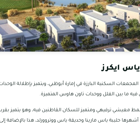
اس ايكرز
لمجمعات السكنية البارزة في إمارة أبوظبي، ويتميز بإطلالة الوحدات
فيه ما بين الفلل ووحدات تاون هاوس المتميزة.
نمط معيشي ترفيهي ومتميز للسكان القاطنين فيه، وهو يتميز بق
 أشهرها حليبة ياس مارينا وحديقة ياس ووتروورلد، هذا بالإضافة إل