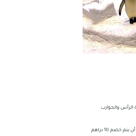
ة الرأس والجوارب
سعر التذاكر لهذا النشاط: يبلغ حوالي 230 درهماً إماراتياً وذلك لعدد شخصين، ويمكن أيضًا أن يتم خصم 10 دراهم