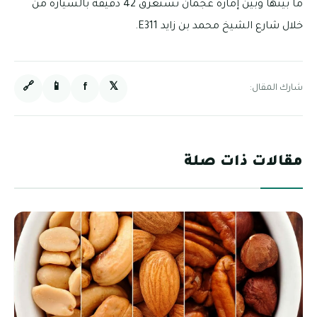
ما بينها وبين إمارة عجمان تستغرق 42 دقيقة بالسيارة من
خلال شارع الشيخ محمد بن زايد E311.
🔗
📱
f
𝕏
شارك المقال:
مقالات ذات صلة