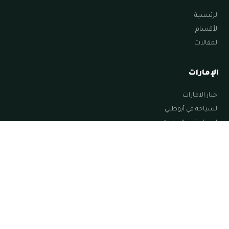
الرئيسية
الأقسام
المقالات
الإمارات
اخبار الامارات
السياحة في أبوظبي
السياحة في الامارات
السياحة في الشارقة
السياحة في العين
تابعنا
© ٢٠٢٦ زووم الإمارات — جميع الحقوق محفوظة.