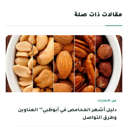
مقالات ذات صلة
عن الامارات
دليل أشهر المحامص في أبوظبي’’ العناوين
وطرق التواصل