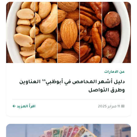
عن الامارات
دليل أشهر المحامص في أبوظبي’’ العناوين
وطرق التواصل
📅 11 فبراير 2025
اقرأ المزيد ←