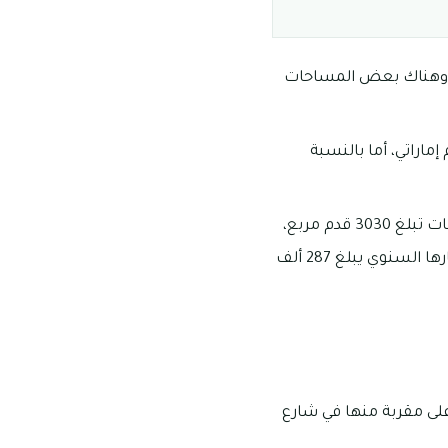
كونة من غرفة واحدة وصالة في رأس الخور بأسعار تبدأ من 31 ألف، وهناك بعض المساحات
رفتين وصالة فإنها تبلغ نحو ما يقرب من 43 ألف درهم إماراتي، أما بالنسبة
تبلغ أسعار استئجار المستودعات في راس الخور ما يقرب من 106 ألف درهم إماراتي بمساحات تبلغ 3030 قدم مربع،
هذا بالإضافة إلى وجود بعض المستودعات البالغ مساحتها 11500 قدم مربع فإن سعر إيجارها السنوي يبلغ 287 ألف
على مقربة منها في شارع