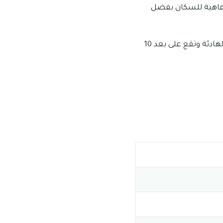
رفاهية للسكان بفضل
تتوافر عقارات يُسمح فيها بالتملك الحر في راس الخور، وتعد واحدة من المناطق السكنية الهادئة وتقع على بعد 10