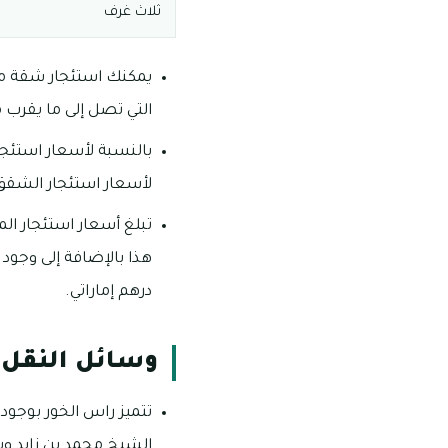
ثلاث غرف
التي تصل إلى ما يقرب من 41 ألف درهم إماراتي س
لأسعار استئجار الشقق الثلاثة غرف و
درهم إماراتي.
وسائل النقل 
تتميز راس الخور بوجود
الشيخ محمد بن زايد وش