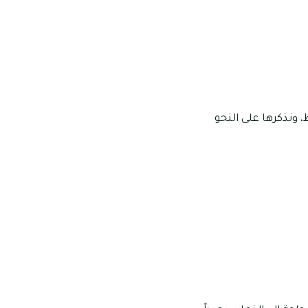
كت الواقعة على بعد 10 دقائق منها فقط، ونذكرها على النحو