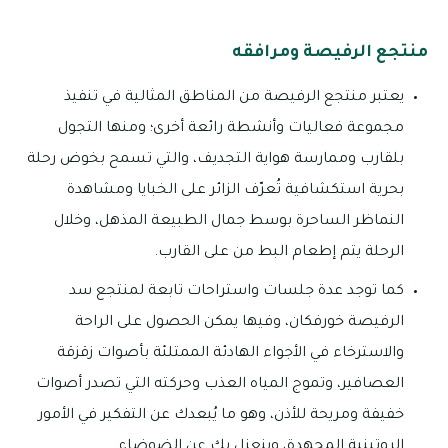
منتجع الرفيصة ومرافقه
يعتبر منتجع الرفيصة من المناطق المثالية في تنفيذ
مجموعة فعاليات وأنشطة رائعة أخرى؛ ومنها التجول
بلقارب وممارسة هواية التجديف، والتي تسمح بخوض رحلة
بحرية استكشافية تُعرّف الزائر على الخبايا ومشاهدة
النماظر الساحرة بوسط جمال الطبيعة المذهل، وخلال
الرحلة يتم إطعام البط من على القارب.
كما توجد عدة جلسات واستراحات تابعة لمنتجع سد
الرفيصة خورفكان، وفيها يمكن الحصول على الراحة
والاسترخاء في الأجواء الهادئة الممتلئة بأصوات زقزقة
العصافير، وتموج المياه العذب وحركته التي تصدر أصوات
خفيفة ومريحة للأذن، وهو ما يُبعدك عن التفكير في الأمور
الروتينية المجهدة، وينعزل بك عن الضوضاء.