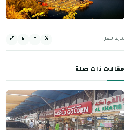
🔗
📱
f
𝕏
شارك المقال:
مقالات ذات صلة