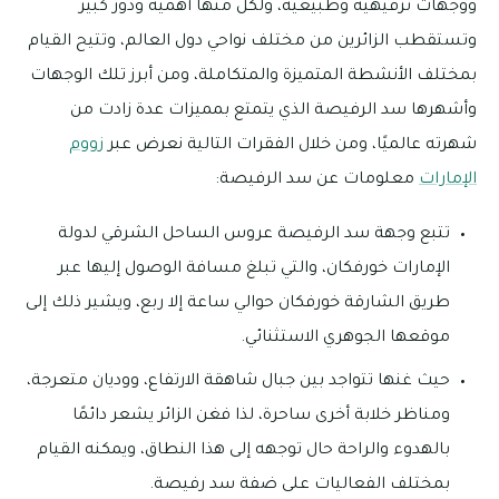
ووجهات ترفيهية وطبيعية، ولكل منها أهمية ودور كبير
وتستقطب الزائرين من مختلف نواحي دول العالم، وتتيح القيام
بمختلف الأنشطة المتميزة والمتكاملة، ومن أبرز تلك الوجهات
وأشهرها سد الرفيصة الذي يتمتع بمميزات عدة زادت من
شهرته عالميًا، ومن خلال الفقرات التالية نعرض عبر
زووم
الإمارات
معلومات عن سد الرفيصة:
تتبع وجهة سد الرفيصة عروس الساحل الشرقي لدولة
الإمارات خورفكان، والتي تبلغ مسافة الوصول إليها عبر
طريق الشارقة خورفكان حوالي ساعة إلا ربع، ويشير ذلك إلى
موقعها الجوهري الاستثنائي.
حيث غنها تتواجد بين جبال شاهقة الارتفاع، ووديان متعرجة،
ومناظر خلابة أخرى ساحرة، لذا فغن الزائر يشعر دائمًا
بالهدوء والراحة حال توجهه إلى هذا النطاق، ويمكنه القيام
بمختلف الفعاليات على ضفة سد رفيصة.