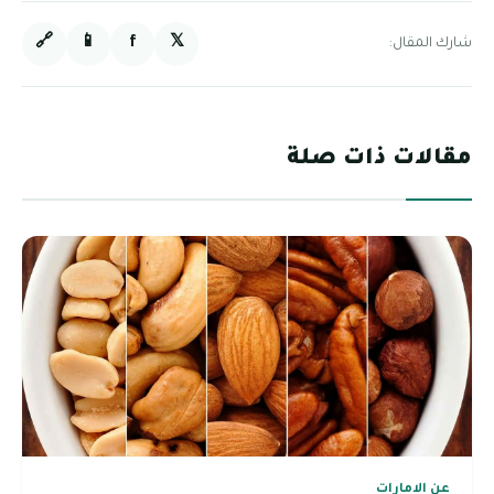
🔗
📱
f
𝕏
شارك المقال:
مقالات ذات صلة
عن الامارات