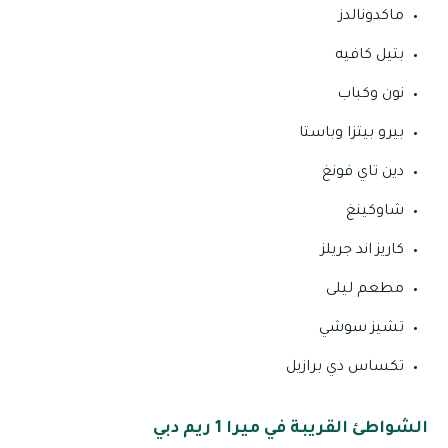
ماكدونالدز
بتيل كافيه
نون وكباب
بيرو بيتزا وباستا
دين تاي فونغ
شاوكينغ
كاريز اند جريلز
مطعم ليلى
تشيز سوشي
تكساس دي برازيل
الشواطئ القريبة في ميرا 1 ريم دبي