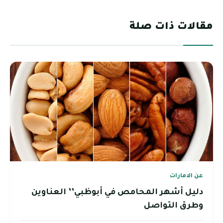
مقالات ذات صلة
عن الامارات
دليل أشهر المحامص في أبوظبي’’ العناوين
وطرق التواصل