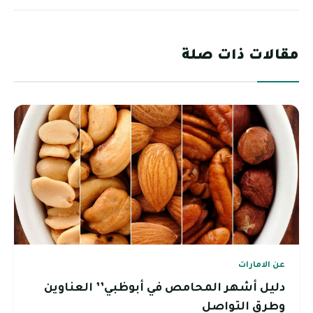
مقالات ذات صلة
عن الامارات
دليل أشهر المحامص في أبوظبي’’ العناوين
وطرق التواصل