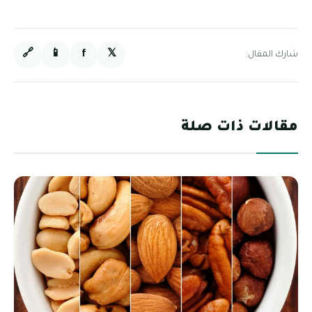
🔗
📱
f
𝕏
شارك المقال:
مقالات ذات صلة