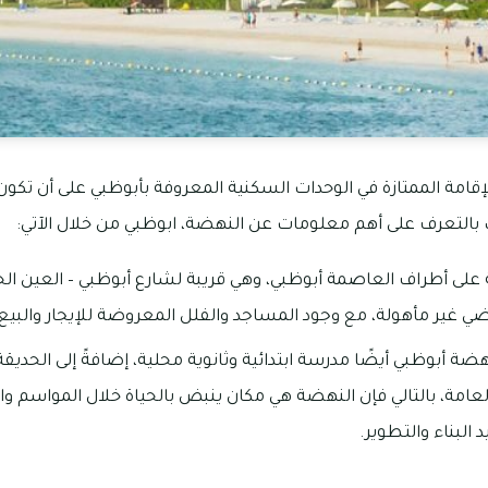
لإقامة الممتازة في الوحدات السكنية المعروفة بأبوظبي على أن تك
التعرف على أهم معلومات عن النهضة، ابوظبي من خلال الآتي:
على أطراف العاصمة أبوظبي، وهي قريبة لشارع أبوظبي – العين ا
ي غير مأهولة، مع وجود المساجد والفلل المعروضة للإيجار والبيع.
ة أبوظبي أيضًا مدرسة ابتدائية وثانوية محلية، إضافةً إلى الحديق
امة، بالتالي فإن النهضة هي مكان ينبض بالحياة خلال المواسم والم
البناء والتطوير.