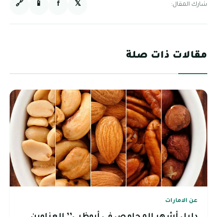
🔗
📱
f
𝕏
شارك المقال:
مقالات ذات صلة
عن الامارات
دليل أشهر المحامص في أبوظبي’’ العناوين