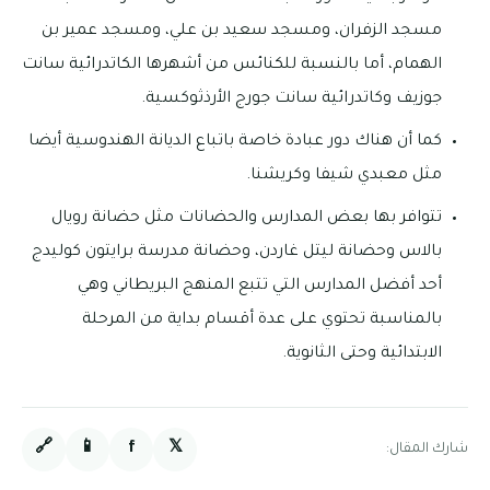
مسجد الزفران، ومسجد سعيد بن علي، ومسجد عمير بن
الهمام، أما بالنسبة للكنائس من أشهرها الكاتدرائية سانت
جوزيف وكاتدرائية سانت جورج الأرذثوكسية.
كما أن هناك دور عبادة خاصة باتباع الديانة الهندوسية أيضا
مثل معبدي شيفا وكريشنا.
تتوافر بها بعض المدارس والحضانات مثل حضانة رويال
بالاس وحضانة ليتل غاردن، وحضانة مدرسة برايتون كوليدج
أحد أفضل المدارس التي تتبع المنهج البريطاني وهي
بالمناسبة تحتوي على عدة أقسام بداية من المرحلة
الابتدائية وحتى الثانوية.
🔗
📱
f
𝕏
شارك المقال: