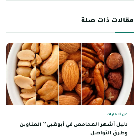
مقالات ذات صلة
عن الامارات
دليل أشهر المحامص في أبوظبي’’ العناوين
وطرق التواصل