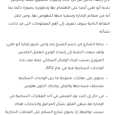
يأتى إليها الناس من كل حدب وصوب للتسوق فيها، وتحرص
بلدية أبو ظبي أيضا على الاهتمام بها وتطويره بصورة دائما بما
أنه من معالم الإمارة وسعيا منها للنهوض بها، ومن خلال
النقاط التالية سوف نتعرف إلى أهم المعلومات التى قد جاءت
بشأنه:
بداية الشارع من جسر الشيخ زايد وحتى شرق إمارة أبو ظبي،
ولقد سعت البلدية إلى إنشاء كوبري لتقليل التكدس
المروري بسبب ازدياد الإقبال السكاني عليه بعد بناء
الوحدات السكنية فيه في عام 2012.
يحتوي على عقارات متنوعة ما بين الوحدات السكنية
بمختلف مساحتها والفلل، وكذلك التاون هاوس.
في حال إن كنت تود العيش في أحد العقارات السكنية في
الإمارة فلا ينبغي القلق بشأن المرافق والخدمات هناك
بسبب توافرها، إذ يحتوي شارع السلام على المحلات التجارية