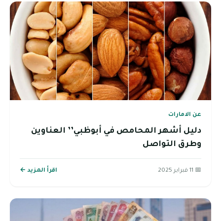
عن الامارات
دليل أشهر المحامص في أبوظبي’’ العناوين
وطرق التواصل
📅 11 فبراير 2025
اقرأ المزيد ←