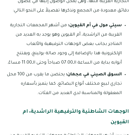
التجارية القريبة منها، وهى يمكن الوصول إليها في غضون
دقائق معدودة من المجمع ونذكرها تفصيلاً على النحو التالي:
سيتي مول في أم القيوين:
من أشهر المجمعات التجارية
القريبة من الراشدية، أم القيوين وهو يوجد به العديد من
المتاجر بجانب بعض الوجهات الترفيهية والألعاب
الإلكترونية هذا بالإضافة إلى وجود صالة بولينغ، ويفتتح
أبوابه بداية من الساعة الـ07:00 صباحاً وحتى الـ11:00 مساءً.
السوق الصيني في عجمان:
يحتضن ما يقرب من 100 محل
تجاري لبيع مختلف أنواع البضائع، كما يتميز بأسعاره
المعقولة والمناسبة لدي العديد من الفئات.
الوجهات الشاطئية والترفيهية الراشدية، ام
القيوين