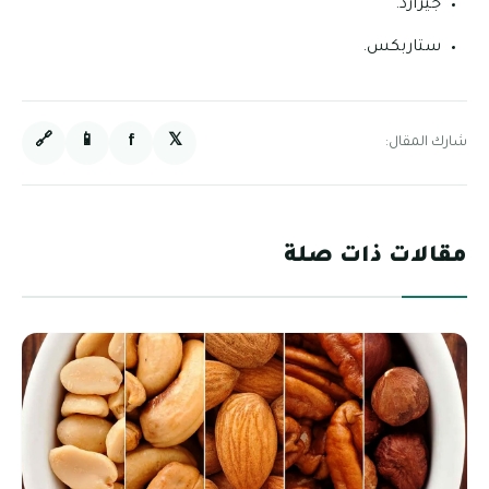
جيرارد.
ستاربكس.
🔗
📱
f
𝕏
شارك المقال:
مقالات ذات صلة