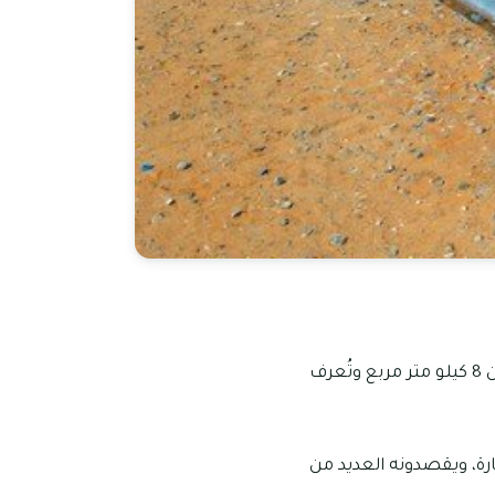
تعتبر الرمس من المناطق السكنية الواقعة في إمارة رأس الخيمة، وتبلغ مساحتها ما يقرب من 8 كيلو متر مربع وتُعرف
ة، ويقصدونه العديد من