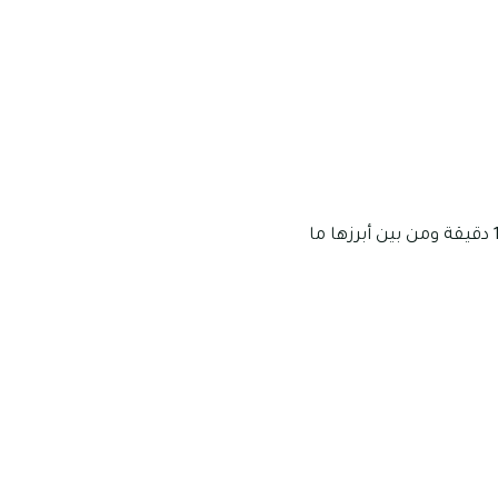
توجد العديد من البنوك الواقعة على مقربة من الرمس، وهى يمكن الوصول إليها في غضون 13 دقيقة ومن بين أبرزها ما