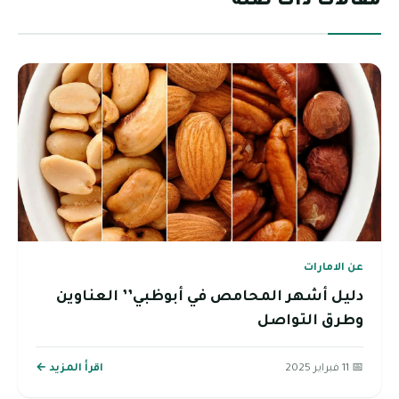
مقالات ذات صلة
عن الامارات
دليل أشهر المحامص في أبوظبي’’ العناوين
وطرق التواصل
📅 11 فبراير 2025
اقرأ المزيد ←