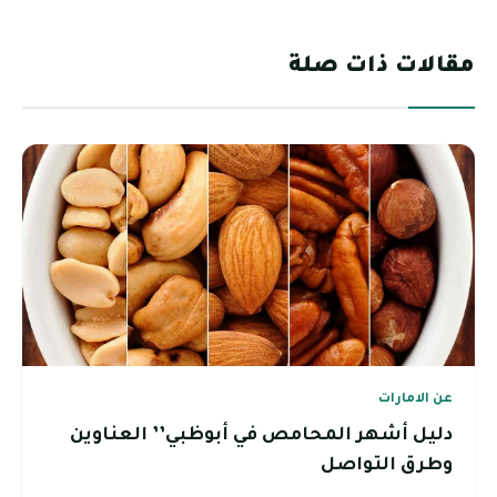
مقالات ذات صلة
عن الامارات
دليل أشهر المحامص في أبوظبي’’ العناوين
وطرق التواصل